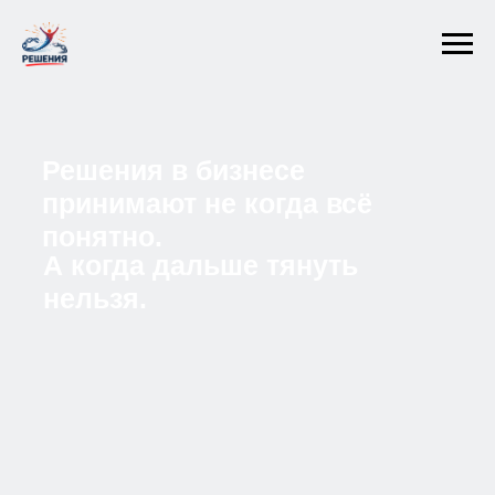
Решения в бизнесе
принимают не когда всё
понятно.
А когда дальше тянуть
нельзя.
Антикризисный разбор бизнеса
для собственников