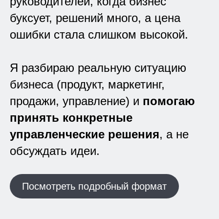
руководителей, когда бизнес
буксует, решений много, а цена
И помогаю собственникам:
ошибки стала слишком высокой.
Остановить хаос
Увидеть реальную картину
Выбрать рабочий путь
Я разбираю реальную ситуацию
Взять ответственность за
решение
бизнеса (продукт, маркетинг,
продажи, управление) и
помогаю
Подробнее обо мне
принять конкретные
управленческие решения
, а не
Подписаться на канал
обсуждать идеи.
Посмотреть подробный формат