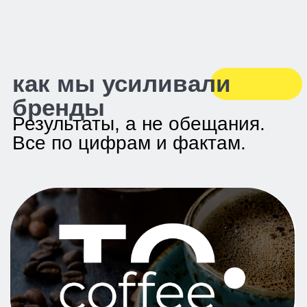
вывод на маркетплейсы
Стало
x4 рост оборота, топ карточка в
категории на ВБ
На сайт
Было
Полный ноль, только идея
Сделали
Пошаговая стратегия и поэтапный запуск